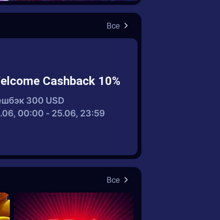
Все
elcome Cashback 10%
кешбэк 300 USD
9.06, 00:00 - 25.06, 23:59
Все