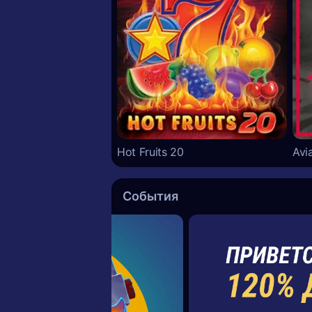
ames
Hot Fruits 20
Avi
События