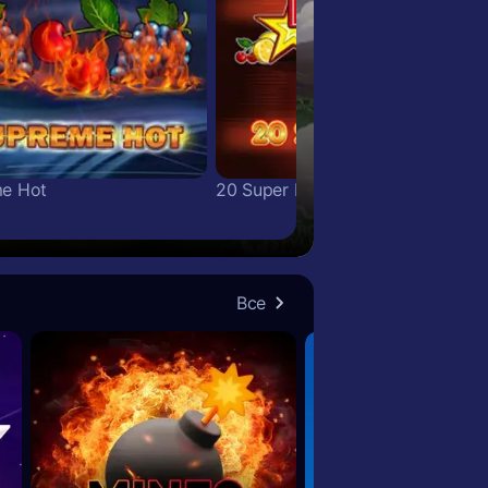
e Hot
20 Super Hot
Все