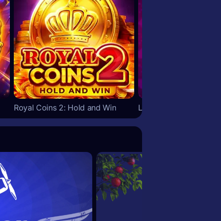
Royal Coins 2: Hold and Win
Lucky Joker 10