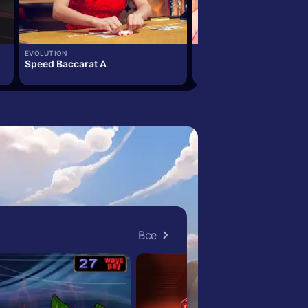
EVOLUTION
PRAGMATIC PLAY
Speed Baccarat A
Sweet Bonanza Candy
Все